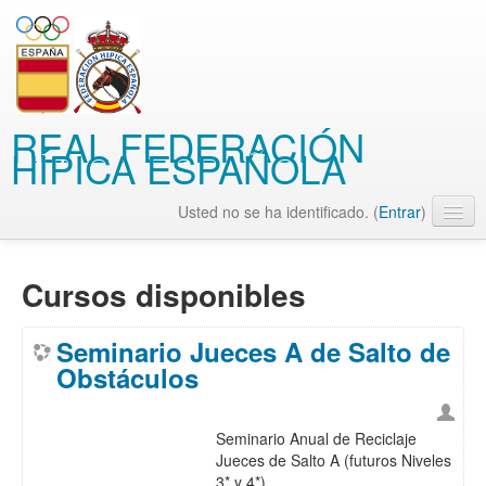
REAL FEDERACIÓN
HÍPICA ESPAÑOLA
Usted no se ha identificado. (
Entrar
)
Español - Internacional (es)
Cursos disponibles
Seminario Jueces A de Salto de
Obstáculos
Seminario Anual de Reciclaje
Jueces de Salto A (futuros Niveles
3* y 4*)